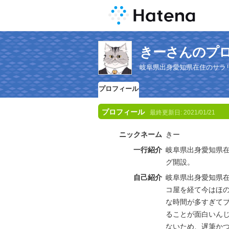
きーさんのプ
岐阜県出身愛知県在住のサラ
プロフィール
プロフィール
最終更新日:
2021/01/21
ニックネーム
きー
一行紹介
岐阜県出身愛知県
グ開設。
自己紹介
岐阜県出身愛知県
コ屋を経て今はほ
な時間が多すぎて
ることが面白いん
ないため、遅筆か