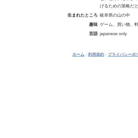
げるための策略だ
生まれたところ
岐阜県の山の中
趣味
ゲーム、買い物、
言語
japanese only
ホーム
-
利用規約
-
プライバシーポ