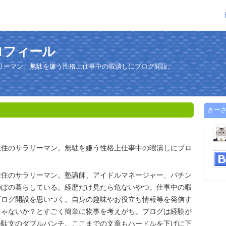
ロフィール
リーマン。無駄を嫌う性格上仕事中の暇潰しにブログ開設。
きー
在住のサラリーマン。無駄を嫌う性格上仕事中の暇潰しにブロ
在住のサラリーマン。塾講師、アイドルマネージャー、パチン
のぼの暮らしている。経歴だけ見たら危ないやつ。仕事中の暇
ブログ開設を思いつく。自身の趣味やお役立ち情報等を発信す
じゃないか？とすごく簡単に物事を考えがち。ブログは経験が
つ駄文のダブルパンチ。ここまでの文章もハードルを下げに下