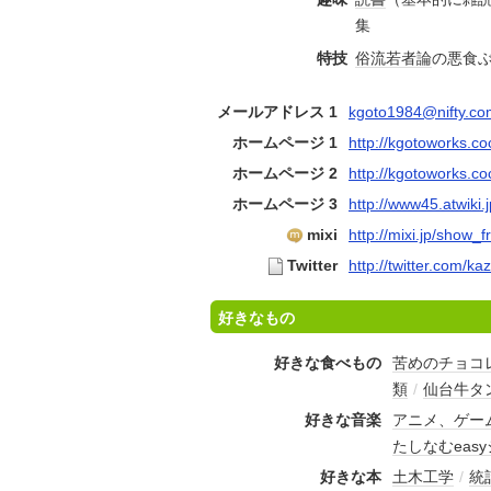
集
特技
俗流若者論
の悪食
メールアドレス 1
kgoto1984@nifty.co
ホームページ 1
http://kgotoworks.co
ホームページ 2
http://kgotoworks.c
ホームページ 3
http://www45.atwiki.
mixi
http://mixi.jp/show_
Twitter
http://twitter.com/ka
好きなもの
好きな食べもの
苦めのチョコ
類
/
仙台牛タ
好きな音楽
アニメ、ゲーム
たしなむeas
好きな本
土木工学
/
統