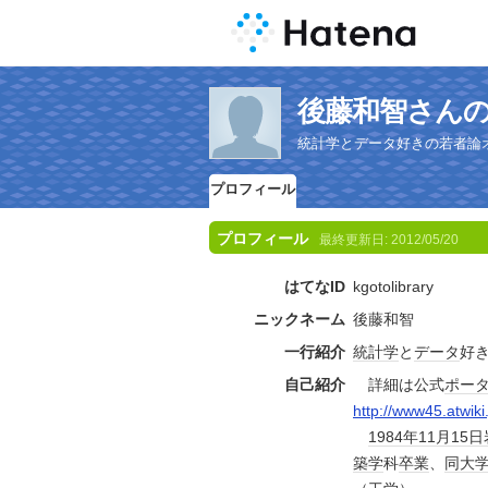
後藤和智さん
統計学とデータ好きの若者論
プロフィール
プロフィール
最終更新日:
2012/05/20
はてなID
kgotolibrary
ニックネーム
後藤和智
一行紹介
統計学
と
データ
好
自己紹介
詳細は公式
ポー
http://www45.atwiki
1984年
11月15日
築学
科
卒業
、
同大