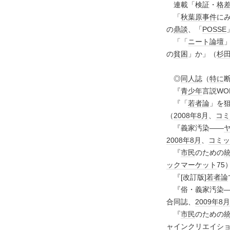
連載「検証・
格
「
秋葉原事件
に
の
鼎談
、「
POSSE
「「
ニート論壇
の
貧困
」か」（
杉
◎
同人誌
（
特に
『
青少年
言説WO
『「
若者論
」を
（
2008年
8月
、
コミ
『義家汚染――
2008年
8月
、
コミッ
『
市民
のための
ックマーケット
75
『[改訂版]
若者論
『俗・義家汚染
合同誌、
2009年
8月
『
市民
のための
ャインクリエイシ