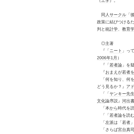
（
工学
）。
同人サークル
「
政策に結びつける
判と
統計学
、
教育
◎主著
『「
ニート
」っ
2006年
1月
）
『「
若者論
」を
『
おまえが若者
「何を知り、何を
どう見るか？』
ア
「「
ヤンキー先
文化
論序説』
河出
「本
から
時代を
「「
若者論
を読
「
左派
は「
若者
「さらば
宮台真