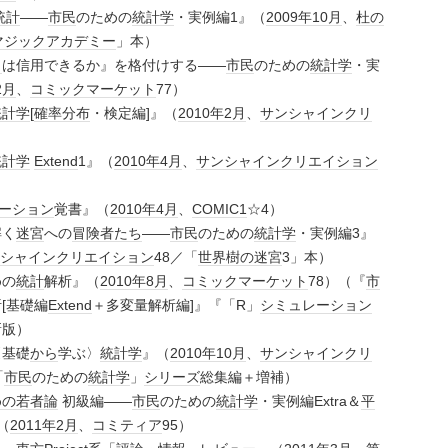
統計
――
市民
のための
統計学
・実例編1』（
2009年
10月
、
杜の
マジックアカデミー
」本）
ト
は信用できるか』を格付けする――
市民
のための
統計学
・実
2月
、
コミックマーケット
77）
統計学
[
確率
分布
・検定編]』（
2010年
2月
、
サンシャインクリ
統計学
Extend
1』（
2010年
4月
、
サンシャインクリエイション
ーション
覚書』（
2010年
4月
、
COMIC1
☆4）
解く
迷宮
への
冒険者たち
――
市民
のための
統計学
・実例編3』
シャインクリエイション
48／「
世界樹の迷宮
3」本）
めの
統計
解析』（
2010年
8月
、
コミックマーケット
78）（『
市
[基礎編
Extend
＋多変量解析編]』『「R」
シミュレーション
新版）
〈基礎
から
学ぶ〉
統計学
』（
2010年
10月
、
サンシャインクリ
「
市民
のための
統計学
」
シリーズ
総集編＋増補）
めの
若者論
初級編――
市民
のための
統計学
・実例編Extra＆
平
（
2011年
2月
、
コミティア
95）