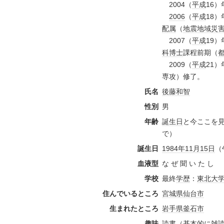
2004（
平成
16）
2006
（
平成
18）
配属
（
地震
地域
災
2007（
平成
19）
科
博士
課程前期（
2009（
平成
21）
専攻）修了。
氏名
後藤和智
性別
男
年齢
誕生日
と今ここを
で）
誕生日
1984年
11月15日
（
血液型
な ぜ 聞 い た し
学校
最終
学歴
：
東北大
住んでいるところ
宮城県
仙台市
生まれたところ
岩手県
釜石市
趣味
読書
（基本的に雑