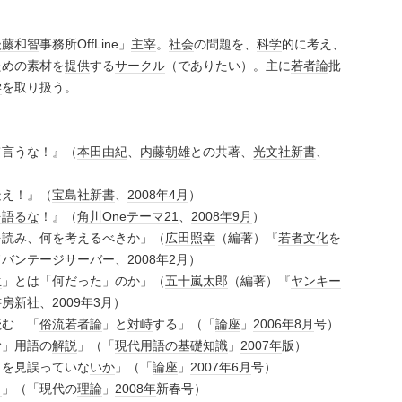
後藤和智
事務所OffLine」
主宰
。
社会
の問題を、
科学
的に考え、
ための素材を
提供
する
サークル
（でありたい）。主に
若者論
批
学
を取り扱う。
て言うな！』（
本田由紀
、
内藤朝雄
との共著、
光文社新書
、
疑え！』（
宝島社
新書
、
2008年
4月
）
を語るな
！』（
角川Oneテーマ21
、
2008年
9月
）
読み、何を考えるべきか」（
広田照幸
（編著）『
若者
文化
を
ドバンテージ
サーバー
、
2008年
2月
）
生
」とは「何だった」のか」（
五十嵐太郎
（編著）『
ヤンキー
書房新社
、
2009年
3月
）
読む 「
俗流若者論
」と
対峙
する」（「
論座
」
2006年
8月
号）
む」用語の
解説
」（「
現代用語の基礎知識
」
2007年
版）
」を見誤っていな
いか
」（「
論座
」
2007年
6月
号）
司
」（「現代の
理論
」
2008年
新春号）