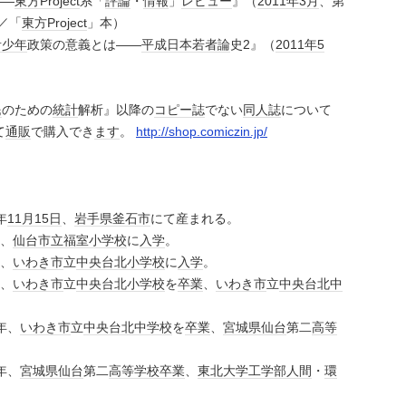
――
東方Project
系「
評論
・
情報
」
レビュー
』（
2011年
3月
、第
／「
東方Project
」本）
青少年
政策の意義とは――
平成
日本
若者論
史2』（
2011年
5
民
のための
統計
解析』以降の
コピー誌
でない
同人誌
について
て
通販
で購入でき
ます
。
http://shop.comiczin.jp/
年
11月15日
、
岩手県
釜石市
にて産まれる。
年、
仙台市立福室小学校
に
入学
。
年、
いわき市
立
中央
台北
小学校
に
入学
。
年、
いわき市
立
中央
台北
小学校
を
卒業
、
いわき市
立
中央
台北
中
年、
いわき市
立
中央
台北
中学校
を
卒業
、
宮城県
仙台
第二
高等
年、
宮城県
仙台
第二
高等学校
卒業
、
東北大学
工学部
人間
・
環