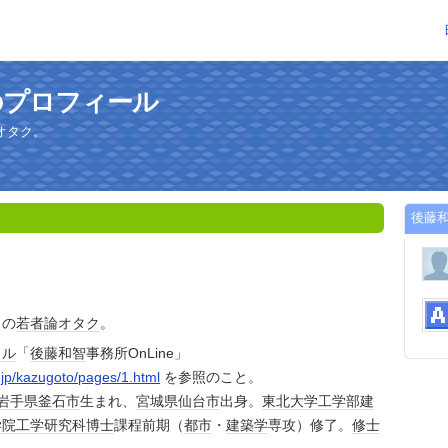
のプロフィール
オタク。
後藤
きの
若者論
オタク
。
タル
「
後藤和智
事務所OnLine」
.jp/kazugoto/pages/1.html
を参照のこと。
岩手県
釜石市
生まれ、
宮城県
仙台市
出身。
東北大学
工学部
建
学院
工学
研究科
博士
課程前期（
都市
・
建築学
専攻）修了。
修士