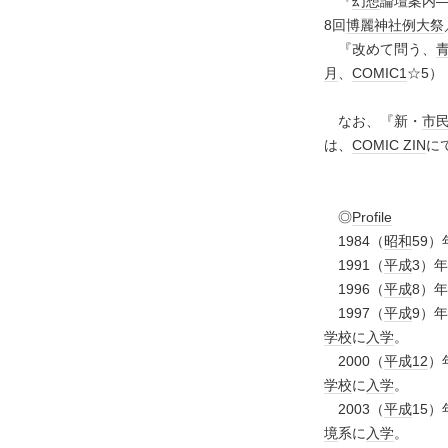
『
幻想
論壇案内
8回
博麗神社例大祭
『改めて問う、
月
、
COMIC1
☆5）
なお、『新・
市
は、
COMIC ZIN
に
◎
Profile
1984（
昭和
59）
1991（
平成
3）
1996（
平成
8）
1997（
平成
9）
学校
に
入学
。
2000（
平成
12
）
学校
に
入学
。
2003（
平成
15）
境
系に
入学
。