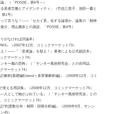
差
論」（「
POSSE
」第6号～）
みる
若者
労働
と
アイデンティティ
」（
竹信三恵子
、
池田
一慶と
」第1号）
」って言うな！――「
セカイ系
」化する論壇か、
論客
の「
精神
田俊介
、
増山麗奈
との
鼎談
、「
POSSE
」第4号）
断りがなければ
評論
本）
RKS』（
2007年
12月
、
コミックマーケット
73）
狙え！――『「
若者論
」を疑え！』著者による公式
副読本
』
ックマーケット
74）
ヤンキー
脳の恐怖』（「
ヤンキー
風俗
研究会
」との合同誌、
クマーケット
74）
統計
解析[基礎編
Extend
＋多変量解析編]』（
2008年
12月
、
コミ
）
で使える用語集』（
2008年
12月
、
コミックマーケット
75）
――
人として軸がぶれている
』（「
ヤンキー
風俗
研究会
」との
、
コミックマーケット
76）
統計学
[
度数
分布
・相関・
回帰
分析編]』（
2009年
9月
、
サンシ
ョン
45）