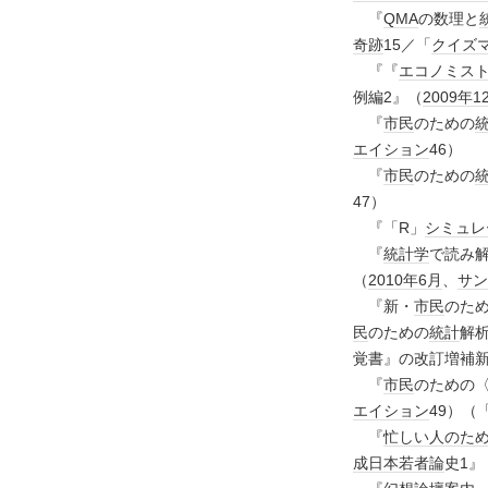
『
QMA
の数理と
奇跡
15／「
クイズ
『『
エコノミス
例編2』（
2009年
1
『
市民
のための
エイション
46）
『
市民
のための
47）
『「R」
シミュレ
『
統計学
で読み
（
2010年
6月
、
サン
『新・
市民
のた
民
のための
統計
解析
覚書』の改訂増補
『
市民
のための
エイション
49）（
『
忙しい人のた
成
日本
若者論
史1』