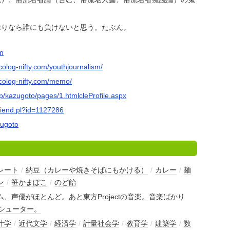
ぶりなら誰にも負けないと思う。たぶん。
m
colog-nifty.com/youthjournalism/
ocolog-nifty.com/memo/
jp/kazugoto/pages/1.htmlcleProfile.aspx
friend.pl?id=1127286
zugoto
レート
/
納豆（カレーや焼きそばにもかける）
/
カレー
/
麺
ン
/
笹かまぼこ
/
のど飴
、声優がほとんど。あと東方Projectの音楽。音楽ばかり
yシューター。
計学
/
近代文学
/
経済学
/
計量社会学
/
教育学
/
建築学
/
数