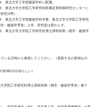
年、
東北大学
工学部
建築学
科に
配属
。
年、
東北大学
大学院
工学
研究科
附属
災害
制御
研究
センター
に
害
研究
分野）。
年、
東北大学
工学部
建築学
科
卒業
、
東北大学
大学院
工学
研究
都市
・
建築学
専攻）
入学
。
研究室
は変わらず。
年、
東北大学
大学院
工学
研究科
博士
課程前期（
都市
・
建築学
見ている日時から推測してください。（
更新
するの面倒なの
午前0時15分頃らしい）
学
大学院
工学
研究科
博士
課程前期（
都市
・
建築学
専攻）修了
読）、
俗流若者論
（含む、俗流老人論、俗流
若者
擁護論）の蒐