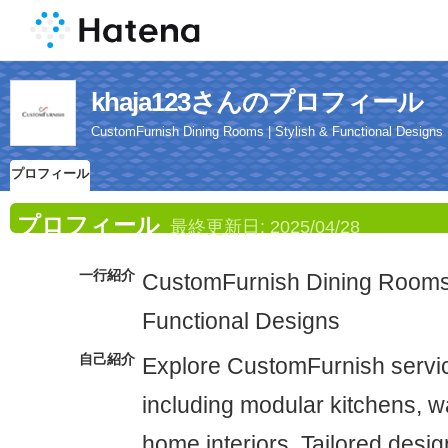
khaja123さんのプロフィール
CustomFurnish Dining Rooms | Stylish & Functional Designs
プロフィール
プロフィール
最終更新日:
2025/04/28
一行紹介
CustomFurnish Dining Rooms 
Functional Designs
自己紹介
Explore CustomFurnish servi
including modular kitchens, w
home interiors. Tailored design