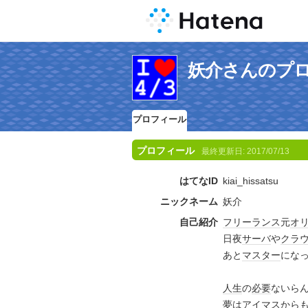
妖介さんのプ
プロフィール
プロフィール
最終更新日:
2017/07/13
はてなID
kiai_hissatsu
ニックネーム
妖介
自己紹介
フリーランス
元
オ
日夜
サーバ
や
クラ
あと
マスター
にな
人生
の
必要
ないらん
夢は
アイマス
から