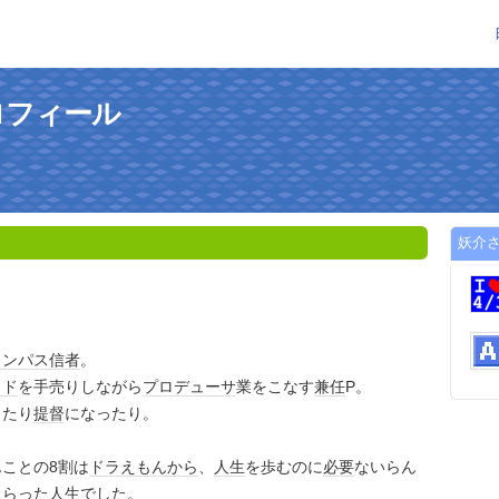
ロフィール
妖介
リンパス
信者
。
ウド
を手売りしながら
プロデューサ
業をこなす
兼任
P。
ったり
提督
になったり。
ことの8割は
ドラえもん
から
、
人生
を歩むのに
必要
ないらん
もらった
人生
でした。