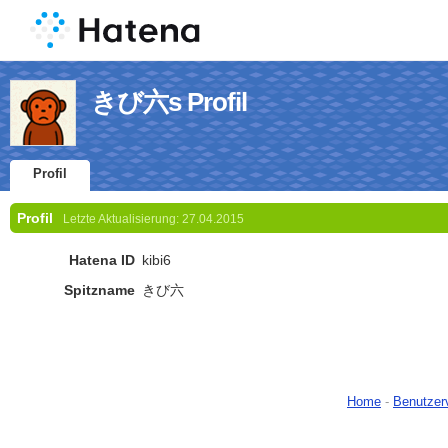
きび六s Profil
Profil
Profil
Letzte Aktualisierung:
27.04.2015
Hatena ID
kibi6
Spitzname
きび六
Home
-
Benutzer