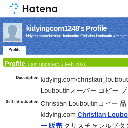
kidyingcom1248's Profile
kidying.com/christian_louboutin/ Christian Loubouti
Profile
Profile
Last updated:
3 Feb 2026
Description
kidying.com/christian_loubouti
Louboutinスーパー コピー
Self introduction
Christian Louboutinコピー
kidying.com
Christian Lo
ー 販売
クリスチャンルブタ