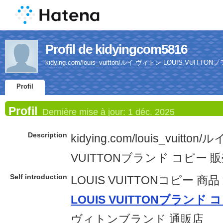
Profil de kidyingcom5816
kidying.com/louis_vuitton/ルイ ヴィトン LOUIS VUIT
Profil
Profil
Dernière mise à jour:
1 déc. 2025
Description
kidying.com/louis_vuitto
VUITTONブランド コピー 販
Self introduction
LOUIS VUITTONコピー 商品 通
LOUIS VUITTONブランド
ヴィトンブランド 通販店