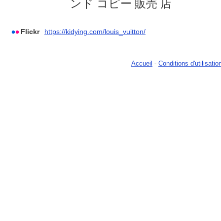
ンド コピー 販売 店
Flickr
https://kidying.com/louis_vuitton/
Accueil
-
Conditions d'utilisatio