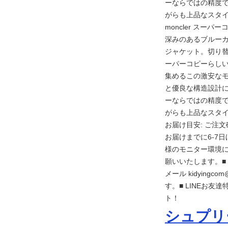
ーならではの精度
がらも上品なスタ
moncler スーパー
深みのあるブルーカ
ジャケット。切り替
ーパーコピーらし
集めるこの激安なモ
と優良な構造設計
ーならではの精度
がらも上品なスタイル
お届け目安: ご注
お届けまでに6-7
様のモニター環境
願いいたします。■
メール kidying
す。■ LINEお友
ト！
シュプリー