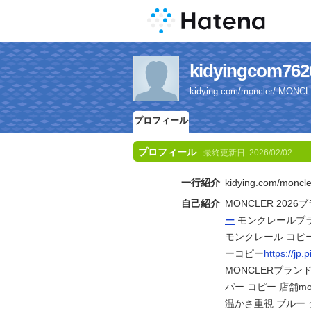
kidyingco
kidying.com/moncler/ 
プロフィール
プロフィール
最終更新日:
2026/02/02
一行紹介
kidying.com/mo
自己紹介
MONCLER 2026ブ
ー
モンクレールブラ
モンクレール コピ
ーコピー
https://jp.
MONCLERブランド 
パー コピー 店舗mo
温かさ重視 ブルー 