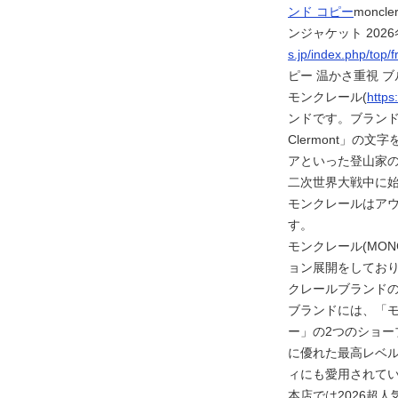
ンド コピー
monc
ンジャケット 2026冬
s.jp/index.php/top/
ピー 温かさ重視 ブ
モンクレール(
https
ンドです。ブランド名
Clermont」
アといった登山家
二次世界大戦中に
モンクレールはア
す。
モンクレール(MO
ョン展開をしてお
クレールブランドの
ブランドには、「
ー」の2つのショ
に優れた最高レベ
ィにも愛用されて
本店では2026超