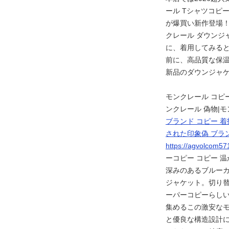
ール Tシャツコピ
が爆買い新作登場！
クレール ダウンジ
に、着用してみる
前に、高品質な保温
新品のダウンジャ
モンクレール コピ
ンクレール 偽物|
ブランド コピー 着
された印象偽 ブラン
https://agvolcom5
ーコピー コピー 温
深みのあるブルーカ
ジャケット。切り替
ーパーコピーらし
集めるこの激安なモ
と優良な構造設計