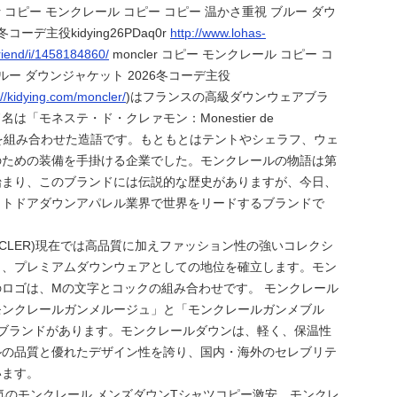
ler コピー モンクレール コピー コピー 温かさ重視 ブルー ダウ
コーデ主役kidying26PDaq0r
http://www.lohas-
friend/i/1458184860/
moncler コピー モンクレール コピー コ
ルー ダウンジャケット 2026冬コーデ主役
://kidying.com/moncler/
)はフランスの高級ダウンウェアブラ
は「モネステ・ド・クレァモン：Monestier de
の文字を組み合わせた造語です。もともとはテントやシェラフ、ウェ
のための装備を手掛ける企業でした。モンクレールの物語は第
始まり、このブランドには伝説的な歴史がありますが、今日、
ウトドアダウンアパレル業界で世界をリードするブランドで
NCLER)現在では高品質に加えファッション性の強いコレクシ
り、プレミアムダウンウェアとしての地位を確立します。モン
ロゴは、Mの文字とコックの組み合わせです。 モンクレール
モンクレールガンメルージュ」と「モンクレールガンメブル
ーブランドがあります。モンクレールダウンは、軽く、保温性
ルの品質と優れたデザイン性を誇り、国内・海外のセレブリテ
います。
人気のモンクレール メンズダウンTシャツコピー激安、モンクレ