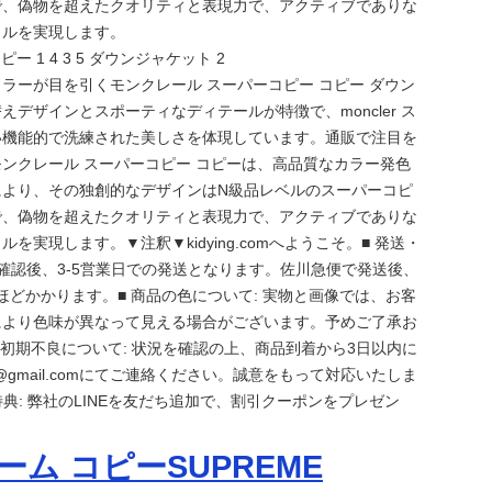
で、偽物を超えたクオリティと表現力で、アクティブでありな
イルを実現します。
コピー 1 4 3 5 ダウンジャケット 2
ラーが目を引くモンクレール スーパーコピー コピー ダウン
えデザインとスポーティなディテールが特徴で、moncler ス
い機能的で洗練された美しさを体現しています。通販で注目を
ンクレール スーパーコピー コピーは、高品質なカラー発色
により、その独創的なデザインはN級品レベルのスーパーコピ
で、偽物を超えたクオリティと表現力で、アクティブでありな
を実現します。▼注釈▼kidying.comへようこそ。■ 発送・
文確認後、3-5営業日での発送となります。佐川急便で発送後、
日ほどかかります。■ 商品の色について: 実物と画像では、お客
により色味が異なって見える場合がございます。予めご了承お
 初期不良について: 状況を確認の上、商品到着から3日以内に
com@gmail.comにてご連絡ください。誠意をもって対応いたしま
達特典: 弊社のLINEを友だち追加で、割引クーポンをプレゼン
ム コピーSUPREME