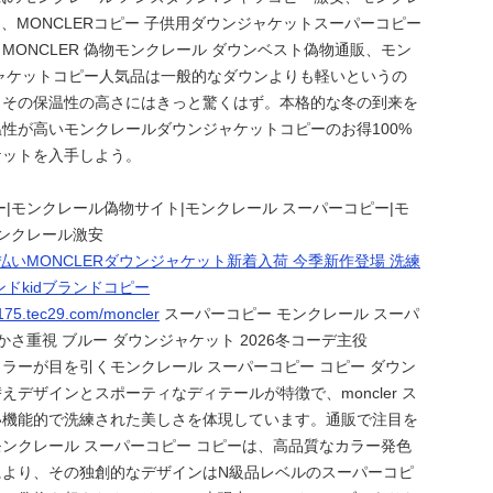
ー、MONCLERコピー 子供用ダウンジャケットスーパーコピー
MONCLER 偽物モンクレール ダウンベスト偽物通販、モン
ャケットコピー人気品は一般的なダウンよりも軽いというの
とその保温性の高さにはきっと驚くはず。本格的な冬の到来を
性が高いモンクレールダウンジャケットコピーのお得100%
ケットを入手しよう。
ー|モンクレール偽物サイト|モンクレール スーパーコピー|モ
モンクレール激安
払いMONCLERダウンジャケット新着入荷 今季新作登場 洗練
ドkidブランドコピー
7175.tec29.com/moncler
スーパーコピー モンクレール スーパ
かさ重視 ブルー ダウンジャケット 2026冬コーデ主役
ラーが目を引くモンクレール スーパーコピー コピー ダウン
えデザインとスポーティなディテールが特徴で、moncler ス
い機能的で洗練された美しさを体現しています。通販で注目を
ンクレール スーパーコピー コピーは、高品質なカラー発色
により、その独創的なデザインはN級品レベルのスーパーコピ