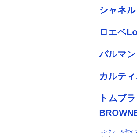
シャネル 
ロエベLo
バルマン 
カルティエ
トムブラ
BROWN
モンクレール激安 