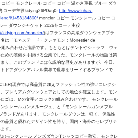
ler コピー モンクレール コピー コピー 温かさ重視 ブルー ダウ
コーデ主役kidying26PDaq0r
http://www.lohas-
friend/i/1458184860/
moncler コピー モンクレール コピー コ
ルー ダウンジャケット 2026冬コーデ主役
://kidying.com/moncler/
)はフランスの高級ダウンウェアブラ
は「モネステ・ド・クレァモン：Monestier de
の文字を組み合わせた造語です。もともとはテントやシェラフ、ウェ
のための装備を手掛ける企業でした。モンクレールの物語は第
始まり、このブランドには伝説的な歴史がありますが、今日、
ウトドアダウンアパレル業界で世界をリードするブランドで
NCLER)現在では高品質に加えファッション性の強いコレクシ
り、プレミアムダウンウェアとしての地位を確立します。モン
ロゴは、Mの文字とコックの組み合わせです。 モンクレール
モンクレールガンメルージュ」と「モンクレールガンメブル
ーブランドがあります。モンクレールダウンは、軽く、保温性
ルの品質と優れたデザイン性を誇り、国内・海外のセレブリテ
います。
人気のモンクレール メンズダウンTシャツコピー激安、モンクレ