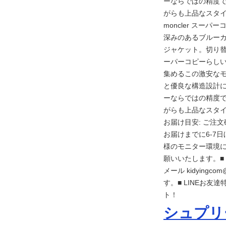
ーならではの精度
がらも上品なスタ
moncler スーパー
深みのあるブルーカ
ジャケット。切り替
ーパーコピーらし
集めるこの激安なモ
と優良な構造設計
ーならではの精度
がらも上品なスタイル
お届け目安: ご注
お届けまでに6-7
様のモニター環境
願いいたします。■
メール kidying
す。■ LINEお友
ト！
シュプリー