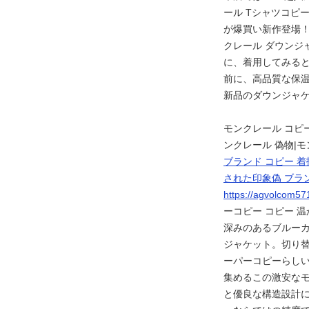
ール Tシャツコピ
が爆買い新作登場！
クレール ダウンジ
に、着用してみる
前に、高品質な保温
新品のダウンジャ
モンクレール コピ
ンクレール 偽物|
ブランド コピー 着
された印象偽 ブラン
https://agvolcom5
ーコピー コピー 温
深みのあるブルーカ
ジャケット。切り替
ーパーコピーらし
集めるこの激安なモ
と優良な構造設計