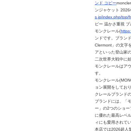
ンド コピー
monc
ンジャケット 2026冬
s.jp/index.php/top/
ピー 温かさ重視 ブ
モンクレール(
https
ンドです。ブランド名
Clermont」
アといった登山家
二次世界大戦中に
モンクレールはア
す。
モンクレール(MO
ョン展開をしてお
クレールブランドの
ブランドには、「
ー」の2つのショ
に優れた最高レベ
ィにも愛用されて
本店では2026超