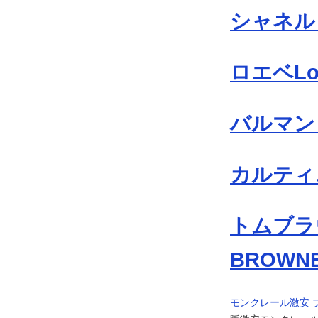
シャネル 
ロエベLo
バルマン 
カルティエ
トムブラ
BROWN
モンクレール激安 