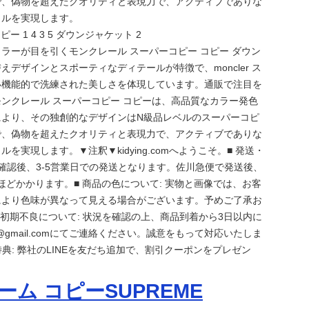
で、偽物を超えたクオリティと表現力で、アクティブでありな
イルを実現します。
コピー 1 4 3 5 ダウンジャケット 2
ラーが目を引くモンクレール スーパーコピー コピー ダウン
えデザインとスポーティなディテールが特徴で、moncler ス
い機能的で洗練された美しさを体現しています。通販で注目を
ンクレール スーパーコピー コピーは、高品質なカラー発色
により、その独創的なデザインはN級品レベルのスーパーコピ
で、偽物を超えたクオリティと表現力で、アクティブでありな
を実現します。▼注釈▼kidying.comへようこそ。■ 発送・
文確認後、3-5営業日での発送となります。佐川急便で発送後、
日ほどかかります。■ 商品の色について: 実物と画像では、お客
により色味が異なって見える場合がございます。予めご了承お
 初期不良について: 状況を確認の上、商品到着から3日以内に
com@gmail.comにてご連絡ください。誠意をもって対応いたしま
達特典: 弊社のLINEを友だち追加で、割引クーポンをプレゼン
ム コピーSUPREME