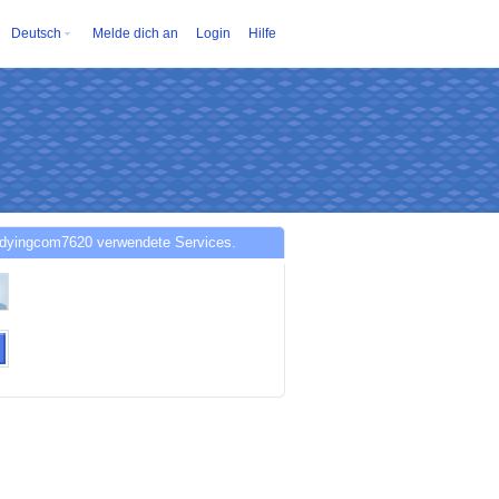
Deutsch
Melde dich an
Login
Hilfe
idyingcom7620 verwendete Services.