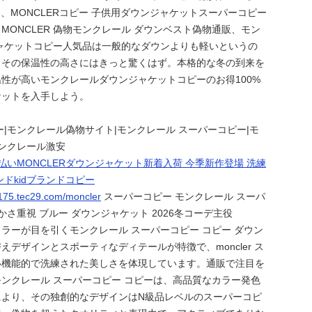
ー、MONCLERコピー 子供用ダウンジャケットスーパーコピー
MONCLER 偽物モンクレール ダウンベスト偽物通販、モン
ャケットコピー人気品は一般的なダウンよりも軽いというの
とその保温性の高さにはきっと驚くはず。本格的な冬の到来を
性が高いモンクレールダウンジャケットコピーのお得100%
ケットを入手しよう。
ー|モンクレール偽物サイト|モンクレール スーパーコピー|モ
モンクレール激安
払いMONCLERダウンジャケット新着入荷 今季新作登場 洗練
ドkidブランドコピー
7175.tec29.com/moncler
スーパーコピー モンクレール スーパ
かさ重視 ブルー ダウンジャケット 2026冬コーデ主役
ラーが目を引くモンクレール スーパーコピー コピー ダウン
えデザインとスポーティなディテールが特徴で、moncler ス
い機能的で洗練された美しさを体現しています。通販で注目を
ンクレール スーパーコピー コピーは、高品質なカラー発色
により、その独創的なデザインはN級品レベルのスーパーコピ