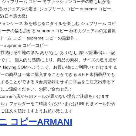
 シュプリーム コピー 冬ファッションコーデの幅も広がる
 秋冬カジュアルの定番_シュプリーム コピー supreme コピー_
安(日本最大級)
フォンケース 秋を感じるスタイルを楽しむ シュプリーム コピ
ーデの幅も広がる supreme コピー 秋冬カジュアルの定番原
ュプリーム コピー supreme コピーの最新作，
 supreme コピーコピー
透け感生地の厚み あり/なし あり/なし 厚い/普通/薄い上記
です。 個人的な感情により、商品の素材、サイズの違う点が
 kidying.COMへようこそ、お買い物にご利用いただけます &
ーの商品は一緒に購入することができる &ＨＰ未掲載品でも
することができる &会員登録をせずに商品をご注文出来る下
スにご連絡ください。お問い合わせ先：
gmail.com &当店からのメールが届かない場合ご迷惑をかけます
ル」フォルダーをご確認くださいまたはURL付きメール拒否
、ご注文を頂けますようお願い致します
 コピーARMANI