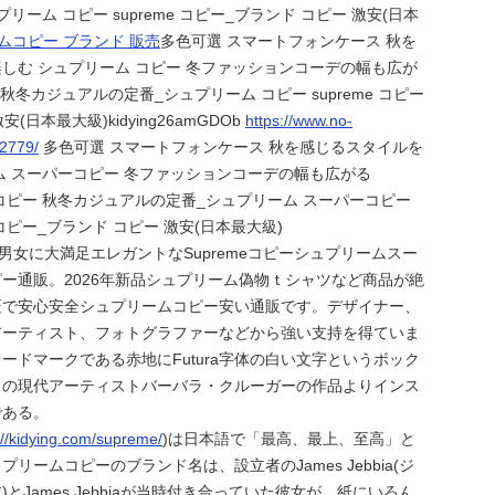
リーム コピー supreme コピー_ブランド コピー 激安(日本
ムコピー ブランド 販売
多色可選 スマートフォンケース 秋を
しむ シュプリーム コピー 冬ファッションコーデの幅も広が
ピー 秋冬カジュアルの定番_シュプリーム コピー supreme コピー
(日本最大級)kidying26amGDOb
https://www.no-
72779/
多色可選 スマートフォンケース 秋を感じるスタイルを
ム スーパーコピー 冬ファッションコーデの幅も広がる
パーコピー 秋冬カジュアルの定番_シュプリーム スーパーコピー
ーコピー_ブランド コピー 激安(日本最大級)
M老若男女に大満足エレガントなSupremeコピーシュプリームスー
ー通販。2026年新品シュプリーム偽物ｔシャツなど商品が絶
証で安心安全シュプリームコピー安い通販です。デザイナー、
アーティスト、フォトグラファーなどから強い支持を得ていま
ードマークである赤地にFutura字体の白い文字というボック
カの現代アーティストバーバラ・クルーガーの作品よりインス
である。
://kidying.com/supreme/
)は日本語で「最高、最上、至高」と
リームコピーのブランド名は、設立者のJames Jebbia(ジ
とJames Jebbiaが当時付き合っていた彼女が、紙にいろん