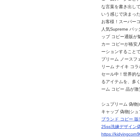
な言葉を書き出して
いう感じで決まっ
お客様！スーパー
人気Supreme 
ップ コピー通販が
カー コピーが格安
ーションすることで
プリーム ノースフ
リーム ナイキ コラ
セール中！世界的
るアイテムを、多
ーム コピー 品が
シュプリーム 偽物|su
キャップ 偽物|シュ
ブランド コピー 
25ss洗練デザイン
https://kidyingcom9