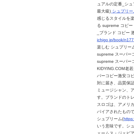
ュアルの定番_シュプ
最大級)
シュプリー
感じるスタイルを楽
る supreme コ
_ブランド コピー 激安
ichigo.jp/book/n17
楽しむ シュプリー
supreme スー
supreme スーパ
KIDYING.CO
パーコピー激安コピ
対に届き、品質保
ミュージシャン、
す。ブランドのトレ
スロゴは、アメリ
パイアされたもの
シュプリーム(
https
いう意味です。シュプ
ェームス・ジェビア)