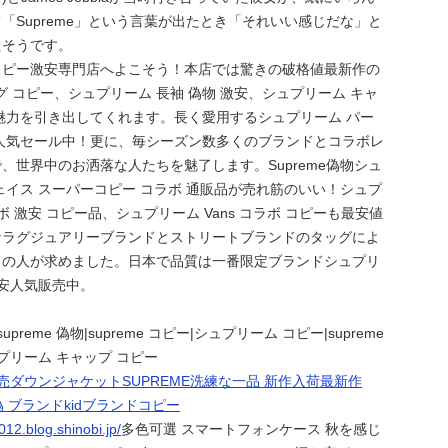
「Supreme」という言葉が出たとき「それいい感じだな」と
たそうです。
コピー激安専門店へよこそう！本店では驚きの破格値最新作の
バッグ コピー、シュプリーム 長袖 偽物 激安、シュプリーム キャ
魅力を引き出してくれます。長く愛用するシュプリーム パー
人気セール中！更に、毎シーズン数多くのブランドとコラボレ
、世界中のお洒落な人たちを魅了します。Supreme偽物シュ
ェイス スーパーコピー コラボ 通販品が売れ筋のいい！シュプ
ボ 激安 コピー品、シュプリーム Vans コラボ コピーも最安値
なラグジュアリーブランドとストリートブランドのタッグによ
くの人が求めました。日本で品質は一番限定ブランドシュプリ
激安人気販売中。
preme 偽物|supreme コピー|シュプリーム コピー|supreme
プリーム キャップ コピー
販売ダウンジャケットSUPREME洗練な一品 新作入荷最新作
偽 ブランドkidブランドコピー
012.blog.shinobi.jp/
多色可選 スマートフォンケース 秋を感じ