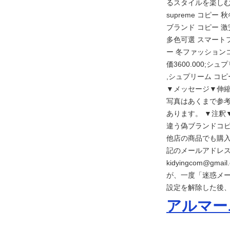
るスタイルを楽しむ
supreme コピー
ブランド コピー 激
多色可選 スマート
ー 冬ファッションコ
価3600.000;シ
,シュプリーム コピー
▼メッセージ▼伸縮性
写真はあくまで参考
あります。 ▼注釈▼
違う偽ブランドコピ
他店の商品でも購入
記のメールアドレ
kidyingcom@
が、一度「迷惑メー
設定を解除した後
アルマーニ