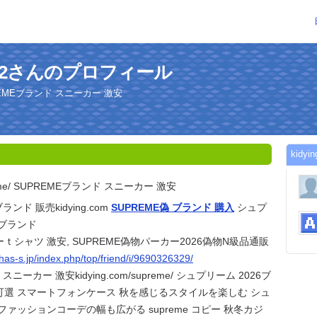
m8052さんのプロフィール
 SUPREMEブランド スニーカー 激安
kid
upreme/ SUPREMEブランド スニーカー 激安
ランド 販売kidying.com
SUPREME偽 ブランド 購入
シュプ
 ブランド
ｔシャツ 激安, SUPREME偽物パーカー2026偽物N級品通販
ohas-s.jp/index.php/top/friend/i/9690326329/
スニーカー 激安kidying.com/supreme/ シュプリーム 2026ブ
可選 スマートフォンケース 秋を感じるスタイルを楽しむ シュ
ファッションコーデの幅も広がる supreme コピー 秋冬カジ