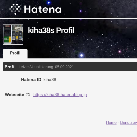
kiha38s Profil
Profil
Profil
Letzte Aktualisierung:
05.09.2021
Hatena ID
kiha38
Webseite #1
https://kiha38.hatenablog.jp
Home
-
Benutzer