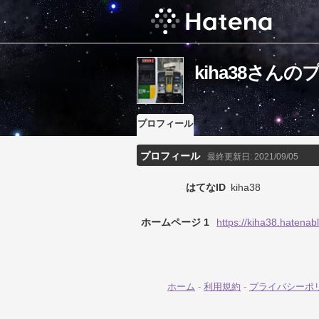
kiha38さん
プロフィール
プロフィール
最終更新日:
2021/09/05
はてなID
kiha38
ホームページ 1
https://kiha38.hatenabl
ホーム
-
利用規約
-
プライバシーポ