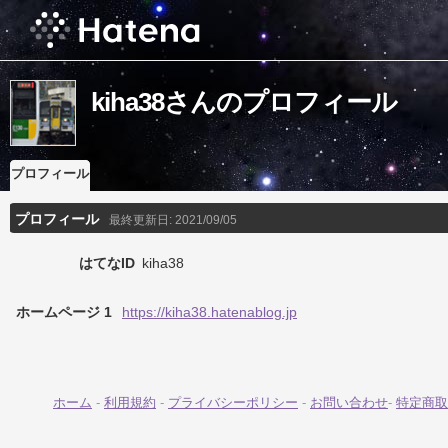
kiha38さんのプロフィール
プロフィール
プロフィール
最終更新日:
2021/09/05
はてなID
kiha38
ホームページ 1
https://kiha38.hatenablog.jp
ホーム
-
利用規約
-
プライバシーポリシー
-
お問い合わせ
-
特定商取