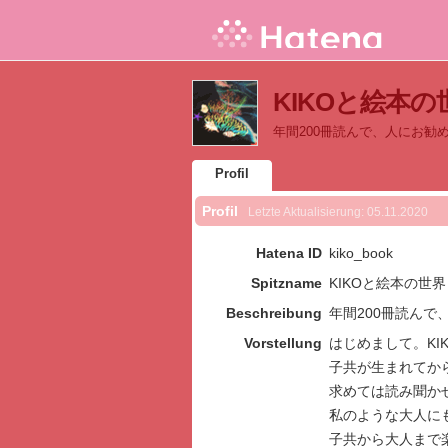
KIKOと絵本の世界
年間200冊読んで、人にお勧
Profil
Profil
Letzte Aktualisierung:
05.11.2020
Hatena ID
kiko_book
Spitzname
KIKOと絵本の世界
Beschreibung
年間200冊読んで
Vorstellung
はじめまして。KI
子共が生まれてか
求めては読み聞かせ
私のような大人に
子共から大人まで