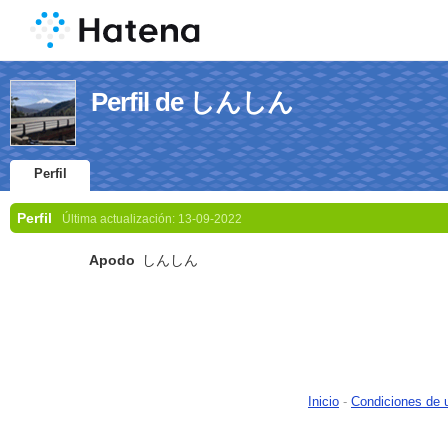
Perfil de しんしん
Perfil
Perfil
Última actualización:
13-09-2022
Apodo
しんしん
Inicio
-
Condiciones de 