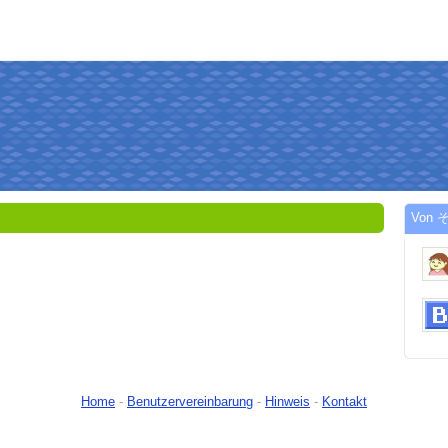
Von そ
Home
-
Benutzervereinbarung
-
Hinweis
-
Kontakt