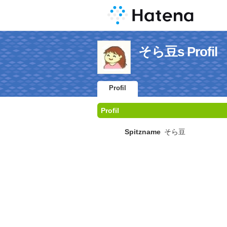
そら豆s Profil
Profil
Profil
Spitzname
そら豆