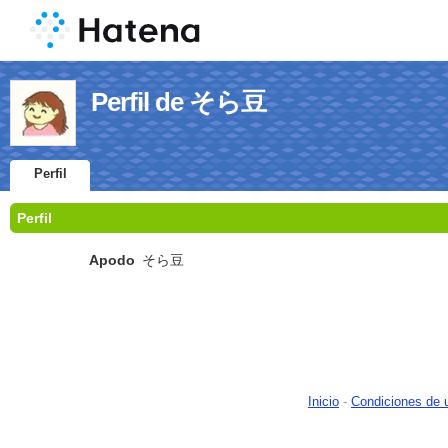
Perfil de そら豆
Perfil
Perfil
Apodo
そら豆
Inicio
-
Condiciones de 