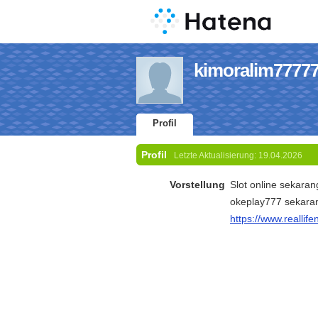
kimoralim77777s
Profil
Profil
Letzte Aktualisierung:
19.04.2026
Vorstellung
Slot online sekaran
okeplay777 sekaran
https://www.reallif