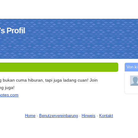
 Profil
Von k
g bukan cuma hiburan, tapi juga ladang cuan! Join
g juga!
enotes.com
Home
-
Benutzervereinbarung
-
Hinweis
-
Kontakt