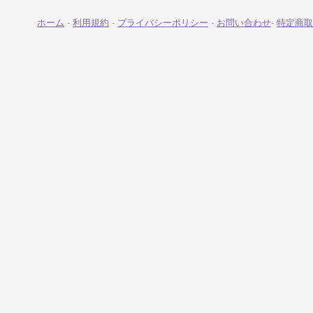
ホーム
-
利用規約
-
プライバシーポリシー
-
お問い合わせ
-
特定商取