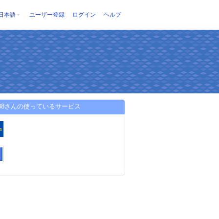
日本語
ユーザー登録
ログイン
ヘルプ
G88さんの使っているサービス