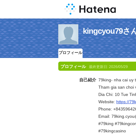
kingcyou7
プロフィール
プロフィール
最終更新日:
2026/05/29
自己紹介
79king- nha cai uy 
Tham gia san choi v
Dia Chi: 10 Tue Ti
Website:
https://79
Phone: +84359642
Email: 79king.cyo
#79king #79kingco
#79kingcasino