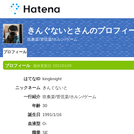
きんぐないとさんのプロフィ
吹奏楽/管弦楽/ホルン/ゲーム
プロフィール
プロフィール
最終更新日:
2021/01/29
はてなID
kingknight
ニックネーム
きんぐないと
一行紹介
吹奏楽
/
管弦楽
/
ホルン
/
ゲーム
年齢
30
誕生日
1991/1/16
血液型
O-
職業
SE