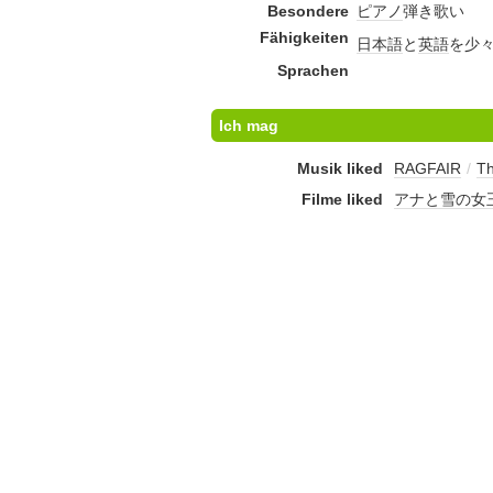
Besondere
ピアノ
弾き歌い
Fähigkeiten
日本語
と
英語
を少
Sprachen
Ich mag
Musik liked
RAGFAIR
/
Th
Filme liked
アナと雪の女