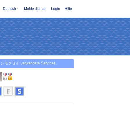
Deutsch
Melde dich an
Login
Hilfe
キンモクセイ verwendete Services.