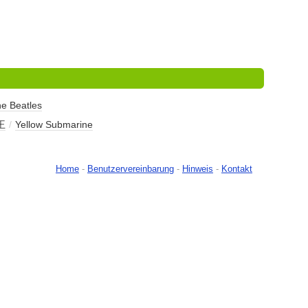
々
e Beatles
王
/
Yellow Submarine
Home
-
Benutzervereinbarung
-
Hinweis
-
Kontakt