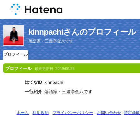
kinnpachiさんのプロフィール
落語家・三遊亭金八です
プロフィール
プロフィール
最終更新日:
2019/09/25
はてなID
kinnpachi
一行紹介
落語家
・
三遊亭
金八
です
ホーム
-
利用規約
-
プライバシーポリシー
-
お問い合わせ
-
特定商取