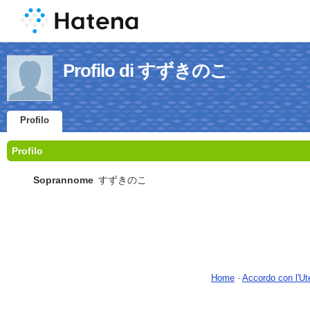
Profilo di すずきのこ
Profilo
Profilo
Soprannome
すずきのこ
Home
-
Accordo con l'Ut