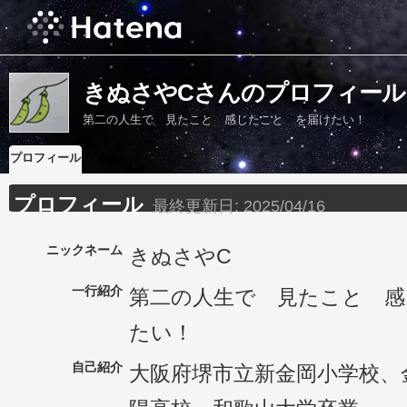
きぬさやCさんのプロフィール
第二の人生で 見たこと 感じたこと を届けたい！
プロフィール
プロフィール
最終更新日:
2025/04/16
ニックネーム
きぬさやC
一行紹介
第二の人生で 見たこと 感
たい！
自己紹介
大阪府堺市立新金岡小学校、