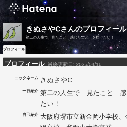
きぬさやCさんのプロフィール
第二の人生で 見たこと 感じたこと を届けたい！
プロフィール
プロフィール
最終更新日:
2025/04/16
ニックネーム
きぬさやC
一行紹介
第二の人生で 見たこと 感
たい！
自己紹介
大阪府堺市立新金岡小学校、