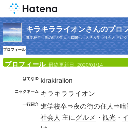
キラキラライオンさんのプロ
進学校卒⇒夜の街の住人⇒暗闇へ⇒大学入学⇒社会人 主に
プロフィール
プロフィール
最終更新日:
2020/01/14
はてなID
kirakiralion
ニックネーム
キラキラライオン
一行紹介
進学校
卒⇒夜の街の住人⇒暗
社会人
主に
グルメ
・
観光
・