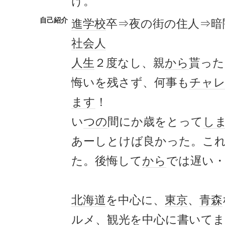
け。
自己紹介
進学校
卒⇒夜の街の住人⇒暗
社会人
人生
２度なし、親
から
貰った
悔いを残さず、何事も
チャ
ます
！
い
つの
間にか歳をとって
し
あーしとけば良かった。こ
た。後悔して
から
では遅い
北海道
を中心に、
東京
、
青森
ルメ
、
観光
を中心に書いて
ま