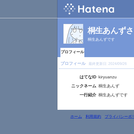
桐生あんずさ
桐生あんずです
プロフィール
プロフィール
最終更新日:
2024/09/26
はてなID
kiryuanzu
ニックネーム
桐生あんず
一行紹介
桐生あんずです
ホーム
-
利用規約
-
プライバシーポ