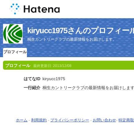
kiryucc1975さんのプロフィー
桐生カントリークラブの最新情報をお届けします。
プロフィール
プロフィール
最終更新日:
2013/12/08
はてなID
kiryucc1975
一行紹介
桐生
カントリー
クラブ
の最新
情報
をお届け
しま
ホーム
-
利用規約
-
プライバシーポリシー
-
お問い合わせ
-
特定商取