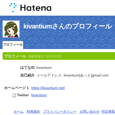
kivantiumさんのプロフィール
プロフィール
プロフィール
最終更新日:
2017/01/15
はてなID
kivantium
自己紹介
メールアドレス
: kivantium[あっと]
gmail
.com
ホームページ 1
https://kivantium.net/
Twitter
kivantium
ホーム
-
利用規約
-
プライバシーポリシー
-
お問い合わせ
-
特定商取