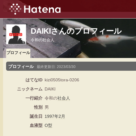
DAIKIさんのプロフィール
令和の社会人
プロフィール
プロフィール
最終更新日:
2023/03/30
はてなID
kizi0505tora-0206
ニックネーム
DAIKI
一行紹介
令和の
社会人
性別
男
誕生日
1997年
2月
血液型
O型