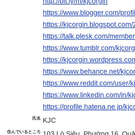
http://bit.ly/m/kjcorgin
https://www.blogger.com/pro
https://kjcorgin.blogspot.com/
https://talk.plesk.com/membe
https://www.tumblr.com/kjcorg
https://kjcorgin.wordpress.com
https://www.behance.net/kjco
https://www.reddit.com/user/kj
https://www.linkedin.com/in/kj
https://profile.hatena.ne.jp/kjc
氏名
KJC
住んでいるところ
103 Lò Siêu, Phường 16, Quậ