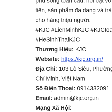
phủ sóng toàn cầu, nổi bật vớ
tiến, sản phẩm đa dạng và tr
cho hàng triệu người.
#KJC #LienMinhKJC #KJCto
#HeSinhThaiKJC
Thương Hiệu:
KJC
Website:
https://kjc.org.in/
Địa Chỉ:
103 Lò Siêu, Phường
Chí Minh, Việt Nam
Số Điện Thoại:
0914332091
Email:
admin@kjc.org.in
Mạng Xã Hội: