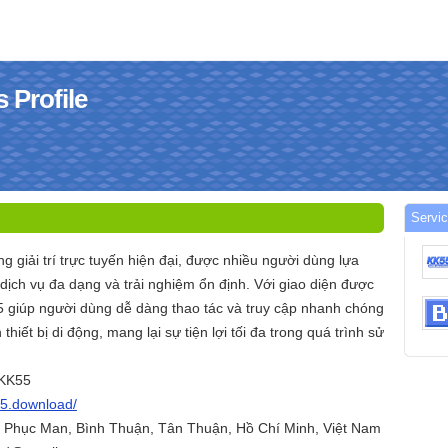
 Profile
Servi
g giải trí trực tuyến hiện đại, được nhiều người dùng lựa
dịch vụ đa dạng và trải nghiệm ổn định. Với giao diện được
55 giúp người dùng dễ dàng thao tác và truy cập nhanh chóng
 thiết bị di động, mang lại sự tiện lợi tối đa trong quá trình sử
 KK55
55.download/
Lý Phục Man, Bình Thuận, Tân Thuận, Hồ Chí Minh, Việt Nam