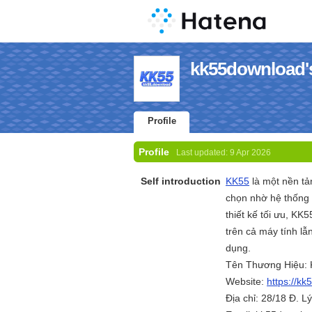
kk55download's
Profile
Profile
Last updated:
9 Apr 2026
Self introduction
KK55
là một nền tản
chọn nhờ hệ thống 
thiết kế tối ưu, KK
trên cả máy tính lẫn
dụng.
Tên Thương Hiệu:
Website:
https://kk
Địa chỉ: 28/18 Đ. 