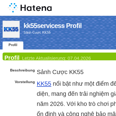
kk55servicess Profil
Sảnh Cược KK55
Profil
Profil
Letzte Aktualisierung:
07.04.2026
Beschreibung
Sảnh Cược KK55
Vorstellung
KK55
nổi bật như một điểm đ
diện, mang đến trải nghiệm giả
năm 2026. Với kho trò chơi p
ổn định và công nghệ bảo mật