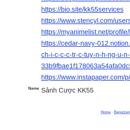
https://bio.site/kk55services
https://www.stencyl.com/use
https://myanimelist.net/profil
https://cedar-navy-012.notion
ch-i-c-c-c-tr-c-tuy-n-h-ng-u-
33b9fbae1f178063a54afa0d
https://www.instapaper.com/
Name
Sảnh Cược KK55
Home
-
Benutzer