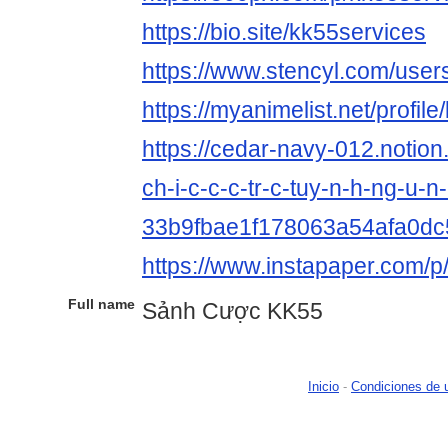
https://bio.site/kk55services
https://www.stencyl.com/use
https://myanimelist.net/profil
https://cedar-navy-012.notion
ch-i-c-c-c-tr-c-tuy-n-h-ng-u-
33b9fbae1f178063a54afa0d
https://www.instapaper.com/
Full name
Sảnh Cược KK55
Inicio
-
Condiciones de 