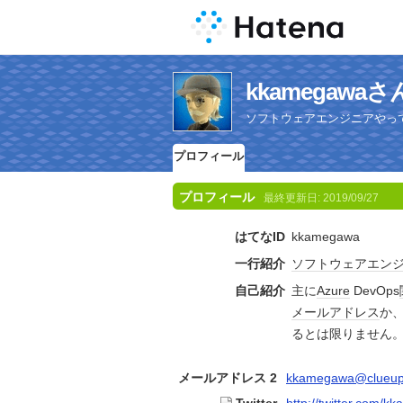
kkamegaw
ソフトウェアエンジニアやっ
プロフィール
プロフィール
最終更新日:
2019/09/27
はてなID
kkamegawa
一行紹介
ソフトウェア
エン
自己紹介
主に
Azure
DevOps
メールアドレス
か
るとは限りません
メールアドレス 2
kkamegawa@clueup