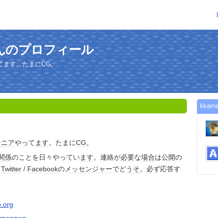
aさんのプロフィール
てます。たまにCG。
kka
ジニア
やって
ます
。たまに
CG
。
関係
のことを日々やってい
ます
。連絡が
必要
な
場合
は公開の
、
Twitter
/
Facebook
の
メッセンジャー
でど
うそ
。必ず応答す
。
.org