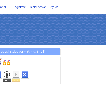
añol
Regístrate
Iniciar sesión
Ayuda
cios utilizados por へのへのもつじ