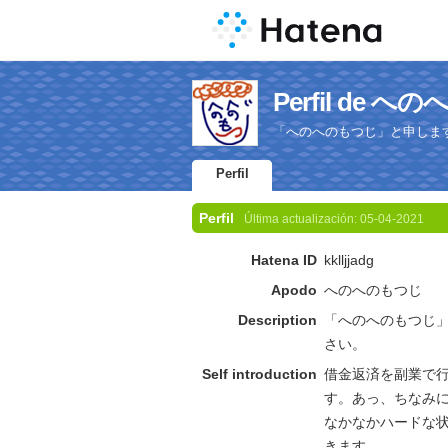
Perfil de 
「へのへのもつじ」と申しま
Perfil
Perfil
Última actualización:
05-04-2021
Hatena ID
kklljjadg
Apodo
へのへのもつじ
Description
「へのへのもつじ
さい。
Self introduction
借金返済を副業で
す。あっ、ちなみに
なかなかハードな
きます。