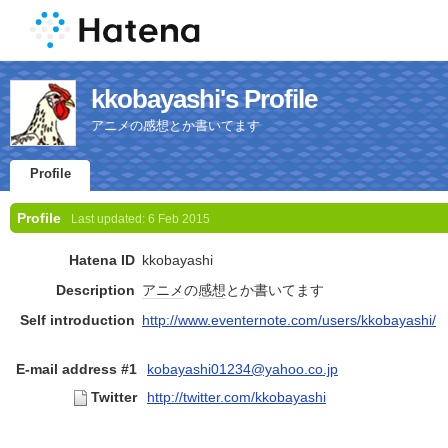
kkobayashi's Profile
アニメの感想とか書いてます
Profile
Profile
Last updated:
6 Feb 2015
Hatena ID
kkobayashi
Description
アニメ
の
感想
とか書いてます
Self introduction
http://www.eventernote.com/users/kkobayashi/
E-mail address #1
kobayashi01234@yahoo.co.jp
Twitter
http://twitter.com/kkobayashi