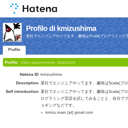
Profilo di kmizushima
某社でエンジニアやってます。趣味はScala(プログラミング
Profilo
Profilo
Ultimo aggiornamento:
18/giu/2024
Hatena ID
kmizushima
Description
某社で
エンジニア
やって
ます
。
趣味
は
Scala
(
プロ
Self introduction
某社でエンジニアやってます。趣味はScala(プ
ログラミング言語を試してみることと、自分で
ョギングなどです。
kmizu.main {at} gmail.com