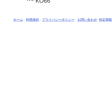
KO66
ホーム
-
利用規約
-
プライバシーポリシー
-
お問い合わせ
-
特定商取