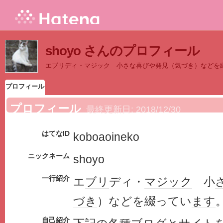
shoyo さんのプロフィール
エブリディ・マジック 小さな喜びや発見（気づき）などを
プロフィール
プロフィール
最終更新日:
2018/12/30
はてなID
koboaoineko
ニックネーム
shoyo
一行紹介
エ
ブリ
ディ・
マジック
小
づき
）などを綴ってい
ます
自己紹介