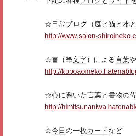
下記の各種
ブログ
と
サイト
☆
日常
ブログ
（庭と猫と本
http://www.salon-shiroineko.
☆書（筆
文字
）による
言葉
http://koboaoineko.hatenabl
☆心に響いた
言葉
と
書物
の
http://himitsunaniwa.hatenab
☆
今日
の一枚
カード
など