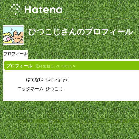
ひつこじさんのプロフィール
プロフィール
プロフィール
最終更新日:
2019/09/15
はてなID
kog12gnyan
ニックネーム
ひつこじ
ホーム
-
利用規約
-
プライバシーポリシー
-
お問い合わせ
-
特定商取