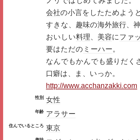
ノリではじめてみました。
会社
の小言をしたためよう
すきな、
趣味
の
海外旅行
、
おいしい
料理
、
美容
に
ファ
要はただの
ミーハー
。
なんでもかんでも盛りだく
口癖は、ま、いっか。
http://www.acchanzakki.com
性別
女性
年齢
アラサー
住んでいるところ
東京
趣味