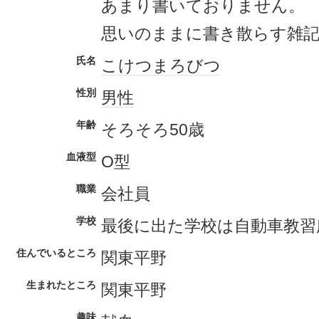
あまり書いておりません。
思いのままに書き散らす雑
氏名
こけつまろびつ
性別
男性
年齢
そろそろ50歳
血液型
O型
職業
会社員
学校
最後に出た学校は自動車教習
住んでいるところ
関東平野
生まれたところ
関東平野
趣味