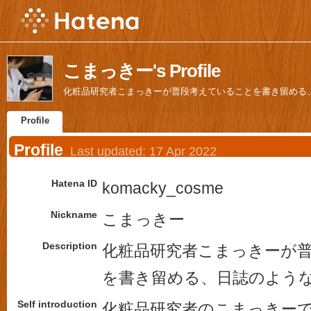
こまっきー's Profile
化粧品研究者こまっきーが普段考えていることを書き留める
Profile
Profile
Last updated:
17 Apr 2022
Hatena ID
komacky_cosme
Nickname
こまっきー
Description
化粧品研究者こまっきーが
を書き留める、日誌のよう
Self introduction
化粧品研究者のこまっきー