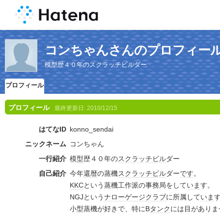
コンちゃんさんのプロフィー
模型歴４０年のスクラッチビルダー
プロフィール
プロフィール
最終更新日:
2010/12/15
はてなID
konno_sendai
ニックネーム
コンちゃん
一行紹介
模型
歴４０年の
スクラッチ
ビル
ダー
自己紹介
今年
還暦
の蒸機
スクラッチ
ビル
ダー
です
。
KKC
という蒸機工作派の事務局をして
いま
す。
NGJという
ナローゲージ
クラブ
に所属して
いま
小型蒸機が好きで、特にB
タンク
には目がありま