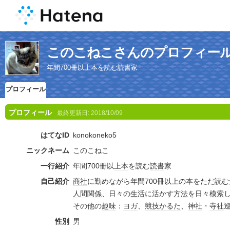
このこねこさんのプロフィー
年間700冊以上本を読む読書家
プロフィール
プロフィール
最終更新日:
2018/10/09
はてなID
konokoneko5
ニックネーム
このこねこ
一行紹介
年間700冊以
上本
を読む
読書
家
自己紹介
商社
に勤めながら年間700冊以上の本をただ読
人間関係
、日々の
生活
に活かす
方法
を日々
模索
その他の
趣味
：
ヨガ
、
競技
かるた
、
神社
・
寺社
性別
男