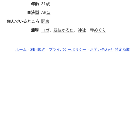
年齢
31
歳
血液型
AB型
住んでいるところ
関東
趣味
ヨガ
、
競技
かるた
、
神社
・寺
めぐり
ホーム
-
利用規約
-
プライバシーポリシー
-
お問い合わせ
-
特定商取