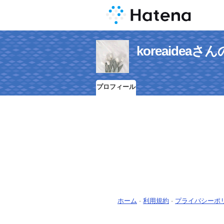
koreaidea
プロフィール
ホーム
-
利用規約
-
プライバシーポ