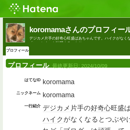
koromamaさんのプロフィー
デジカメ片手の好奇心旺盛ばあちゃんです。ハイクがなくなる
「いっとく」も訪問するつもり。
プロフィール
プロフィール
最終更新日:
2024/10/09
はてなID
koromama
ニックネーム
koromama
一行紹介
デジカメ
片手の
好奇心
旺盛
ハイク
がなくなるとつぶや