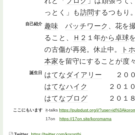
れど「
ブログ
」は頑張って
っとく」も
訪問
するつもり
自己紹介
趣味
パッチワーク
、花を
ること、
Ｈ２
１年
から
卓球
の古傷が再発。休止中。
ト
本家
を留守にすることが度
誕生日
はてなダイアリー
２００
はてなハイク
２０１０年
はてなブログ
２０１８年
ここにもいます
it
-talks
https://pulpdust.org/i/?user=id%3Akor
17on
https://17on.site/koromama
Twitter
https://twitter.com/koronthi